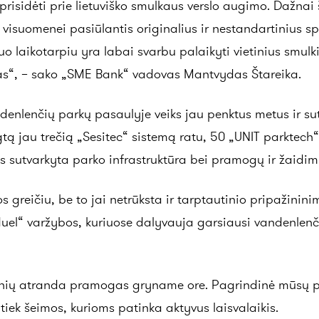
prisidėti prie lietuviško smulkaus verslo augimo. Dažn
, visuomenei pasiūlantis originalius ir nestandartinius s
laikotarpiu yra labai svarbu palaikyti vietinius smulkiu
gas“, – sako „SME Bank“ vadovas Mantvydas Štareika.
denlenčių parkų pasaulyje veiks jau penktus metus ir su
gtą jau trečią „Sesitec“ sistemą ratu, 50 „UNIT parktech“ 
ks sutvarkyta parko infrastruktūra bei pramogų ir žaidi
s greičiu, be to jai netrūksta ir tarptautinio pripažinin
“ varžybos, kuriuose dalyvauja garsiausi vandenlenčių at
ų atranda pramogas gryname ore. Pagrindinė mūsų parko 
, tiek šeimos, kurioms patinka aktyvus laisvalaikis.