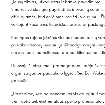
„Mūsų tikslas, užkoduotas ir banko pavadinime – 
Smulkus verslas yra pagrindinis inovacijų šaltinis
džiaugiamės, kad galėjome padėti jo augimui. Šiuo 
vartojant kasdienes lietuviškas prekes ar paslau
Kretingos rajone įsikūręs vienas moderniausių van
pasitiks atsinaujinęs: siūlys išbandyti naujai įren
erdvesniuose nameliuose. Taip pat klientus pasiti
Lietuvoje ši ekstremali pramoga populiarėja švieso
organizuojamos pasaulinio lygio „Red Bull Wakeduel
pasaulio.
„Pastebime, kad po pandemijos vis daugiau žmoni
treniruotis tiek ekstremalaus sporto profesionalai