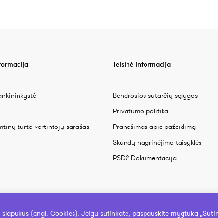
nformacija
Teisinė informacija
ankininkystė
Bendrosios sutarčių sąlygos
Privatumo politika
mtinų turto vertintojų sąrašas
Pranešimas apie pažeidimą
Skundų nagrinėjimo taisyklės
PSD2 Dokumentacija
e slapukus (angl. Cookies). Jeigu sutinkate, paspauskite mygtuką „Suti