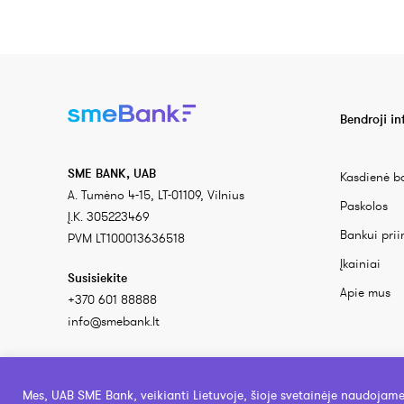
Bendroji i
SME BANK, UAB
Kasdienė b
A. Tumėno 4-15, LT-01109, Vilnius
Paskolos
Į.K. 305223469
Bankui prii
PVM LT100013636518
Įkainiai
Susisiekite
Apie mus
+370 601 88888
info@smebank.lt
Mes, UAB SME Bank, veikianti Lietuvoje, šioje svetainėje naudojam