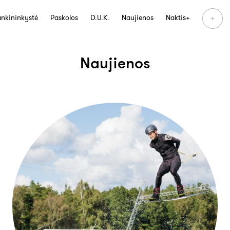
+
nkininkystė
Paskolos
D.U.K.
Naujienos
Naktis+
Naujienos