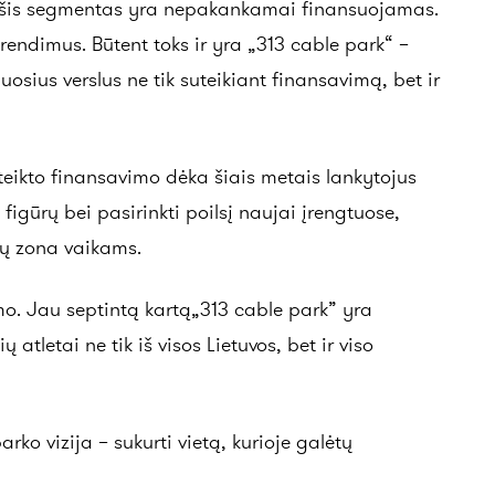
ai šis segmentas yra nepakankamai finansuojamas.
prendimus. Būtent toks ir yra „313 cable park“ –
osius verslus ne tik suteikiant finansavimą, bet ir
teikto finansavimo dėka šiais metais lankytojus
figūrų bei pasirinkti poilsį naujai įrengtuose,
mų zona vaikams.
imo. Jau septintą kartą„313 cable park” yra
letai ne tik iš visos Lietuvos, bet ir viso
vizija – sukurti vietą, kurioje galėtų