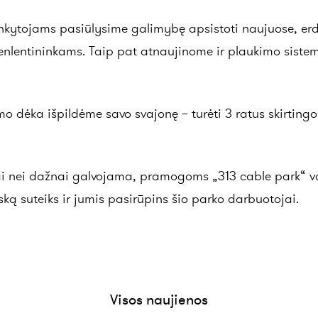
lankytojams pasiūlysime galimybę apsistoti naujuose, er
enlentininkams. Taip pat atnaujinome ir plaukimo sistem
 dėka išpildėme savo svajonę – turėti 3 ratus skirting
ingai nei dažnai galvojama, pramogoms „313 cable park“ 
ską suteiks ir jumis pasirūpins šio parko darbuotojai.
Visos naujienos