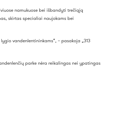
dviuose namukuose bei išbandyti trečiąją
as, skirtas specialiai naujokams bei
o lygio vandenlentininkams“, – pasakoja „313
vandenlenčių parke nėra reikalingas nei ypatingas