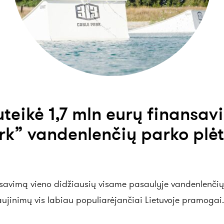
teikė 1,7 mln eurų finansav
rk” vandenlenčių parko plėt
savimą vieno didžiausių visame pasaulyje vandenlenčių p
naujinimų vis labiau populiarėjančiai Lietuvoje pramogai.