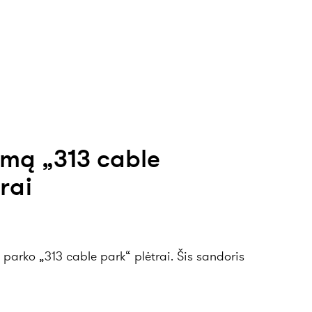
imą „313 cable
rai
arko „313 cable park“ plėtrai. Šis sandoris