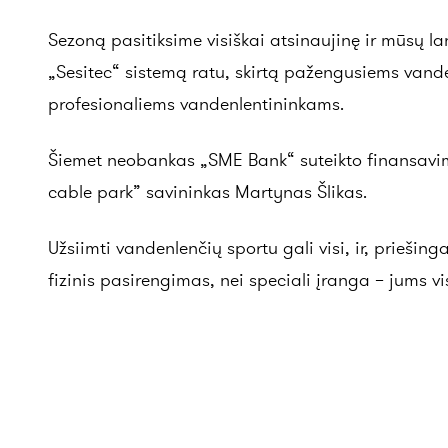
Sezoną pasitiksime visiškai atsinaujinę ir mūsų 
„Sesitec“ sistemą ratu, skirtą pažengusiems vand
profesionaliems vandenlentininkams.
Šiemet neobankas „SME Bank“ suteikto finansavimo
cable park” savininkas Martynas Šlikas.
Užsiimti vandenlenčių sportu gali visi, ir, prieš
fizinis pasirengimas, nei speciali įranga – jums vi