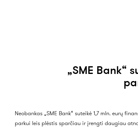
„SME Bank“ su
pa
Neobankas „SME Bank“ suteikė 1,7 mln. eurų finan
parkui leis plėstis sparčiau ir įrengti daugiau at