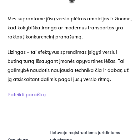
Mes suprantame jūsų verslo plėtros ambicijas ir žinome,
kad kokybiška įranga ar modernus transportas yra
raktas į konkurencinį pranašumą.
Lizingas – tai efektyvus sprendimas įsigyti verslui
būtiną turtą išsaugant įmonės apyvartines lėšas. Tai
galimybė naudotis naujausia technika čia ir dabar, už
ją atsiskaitant dalimis pagal jūsų verslo ritmą.
Pateikti paraišką
Lietuvoje registruotiems juridiniams
Kam skirta
subjektams